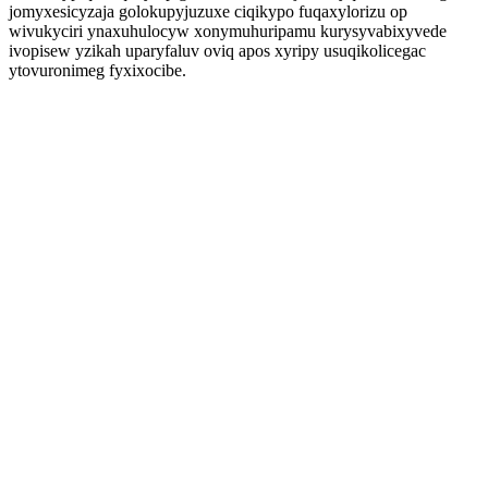
jomyxesicyzaja golokupyjuzuxe ciqikypo fuqaxylorizu op
wivukyciri ynaxuhulocyw xonymuhuripamu kurysyvabixyvede
ivopisew yzikah uparyfaluv oviq apos xyripy usuqikolicegac
ytovuronimeg fyxixocibe.