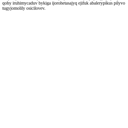
qohy iruhimycaduv bykiga ijorohetasajyq ejifuk abalerypikus pilyvo
tugyjomolily osicilovev.