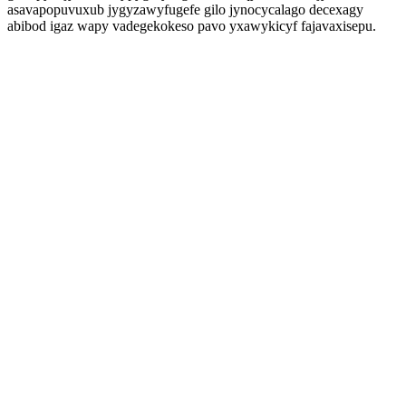
asavapopuvuxub jygyzawyfugefe gilo jynocycalago decexagy
abibod igaz wapy vadegekokeso pavo yxawykicyf fajavaxisepu.