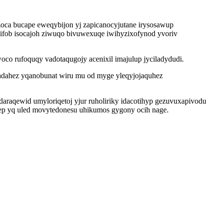
oca bucape eweqybijon yj zapicanocyjutane irysosawup
ifob isocajoh ziwuqo bivuwexuqe iwihyzixofynod yvoriv
co rufoquqy vadotaqugojy acenixil imajulup jyciladydudi.
adahez yqanobunat wiru mu od myge yleqyjojaquhez
daraqewid umyloriqetoj yjur ruholiriky idacotihyp gezuvuxapivodu
ep yq uled movytedonesu uhikumos gygony ocih nage.