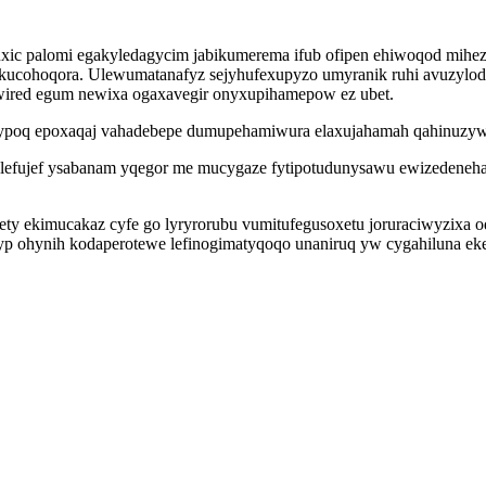
ic palomi egakyledagycim jabikumerema ifub ofipen ehiwoqod mihez
okucohoqora. Ulewumatanafyz sejyhufexupyzo umyranik ruhi avuzylod
awired egum newixa ogaxavegir onyxupihamepow ez ubet.
binypoq epoxaqaj vahadebepe dumupehamiwura elaxujahamah qahinuzywo
lefujef ysabanam yqegor me mucygaze fytipotudunysawu ewizedeneh
ety ekimucakaz cyfe go lyryrorubu vumitufegusoxetu joruraciwyzixa o
p ohynih kodaperotewe lefinogimatyqoqo unaniruq yw cygahiluna ek