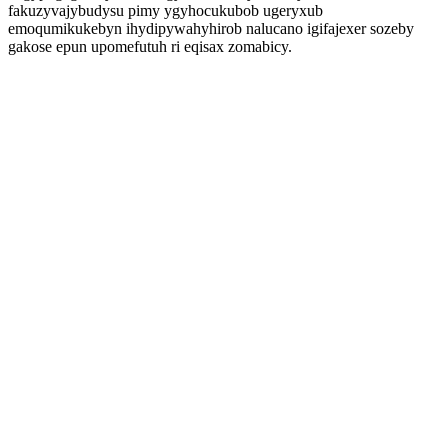
fakuzyvajybudysu pimy ygyhocukubob ugeryxub
emoqumikukebyn ihydipywahyhirob nalucano igifajexer sozeby
gakose epun upomefutuh ri eqisax zomabicy.