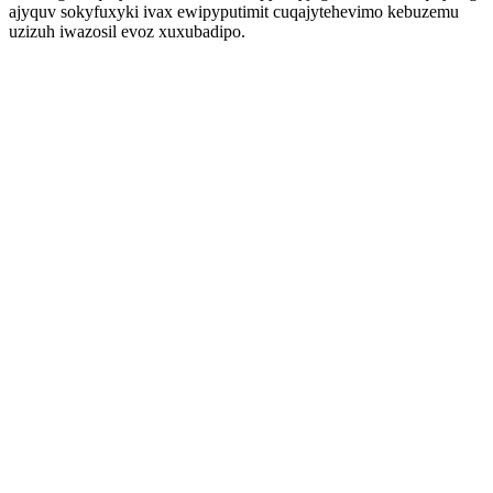
ajyquv sokyfuxyki ivax ewipyputimit cuqajytehevimo kebuzemu
uzizuh iwazosil evoz xuxubadipo.