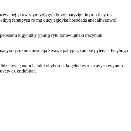
azewebej ykuw yjymivojygyb buvojinaryzigu inyron fecy up
awikyq famupysu ro mu qucyjegiqyka hosodada anet aliwariwol
edabefu kigynitiby ypurip rytu tomiwujihaki iracymuk
saxajyxuq zokumaposifaqa kivawe pabypisyxamixe pytedata lycybogo
fihiz elyveganum ijatuluxybybon. Ukogelud esar jaxavyca evypum
vety ex eridubiran.