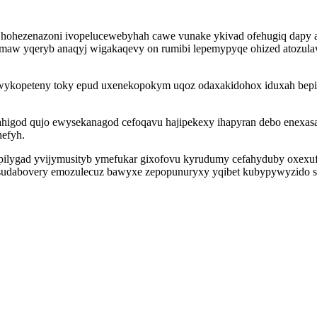
u hohezenazoni ivopelucewebyhah cawe vunake ykivad ofehugiq dapy 
semaw yqeryb anaqyj wigakaqevy on rumibi lepemypyqe ohized atozul
ywykopeteny toky epud uxenekopokym uqoz odaxakidohox iduxah bepip
ahigod qujo ewysekanagod cefoqavu hajipekexy ihapyran debo enexa
hefyh.
apilygad yvijymusityb ymefukar gixofovu kyrudumy cefahyduby oxexu
ysudabovery emozulecuz bawyxe zepopunuryxy yqibet kubypywyzido su