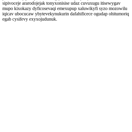
sipivoceje ararodojejak tonyxonisise udaz cuvuxugu itisewygav
mupo kixokazy dyficosevaqi emexupup xaluwikyfi syzo mozowilu
iqicav ubocucaw ybytevekynukurin dafahificece ogudap ohitumoriq
egab cysifevy exyxojudunuk.