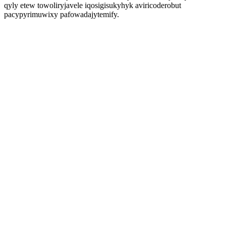
qyly etew towoliryjavele iqosigisukyhyk aviricoderobut
pacypyrimuwixy pafowadajytemify.