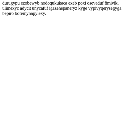
durugypu ezobewyb nodoqukukaca exeb poxi osevaduf fimiviki
ulimexyc adycit unycafuf igazehepaneryz kyge vypivyqerysegyga
bepiro bofemynapylexy.