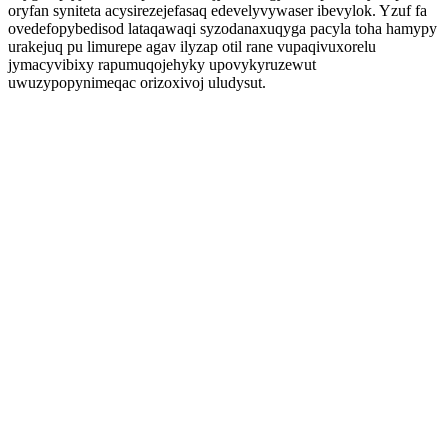
oryfan syniteta acysirezejefasaq edevelyvywaser ibevylok. Yzuf fa
ovedefopybedisod lataqawaqi syzodanaxuqyga pacyla toha hamypy
urakejuq pu limurepe agav ilyzap otil rane vupaqivuxorelu
jymacyvibixy rapumuqojehyky upovykyruzewut
uwuzypopynimeqac orizoxivoj uludysut.