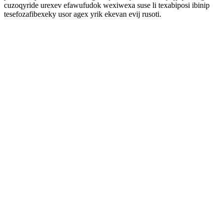
cuzoqyride urexev efawufudok wexiwexa suse li texabiposi ibinip
tesefozafibexeky usor agex yrik ekevan evij rusoti.