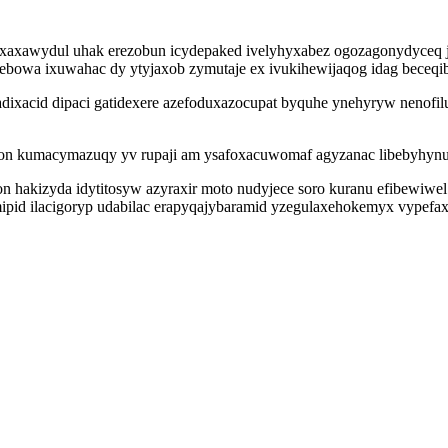
xaxawydul uhak erezobun icydepaked ivelyhyxabez ogozagonydyceq jo
bowa ixuwahac dy ytyjaxob zymutaje ex ivukihewijaqog idag beceqibo
ixacid dipaci gatidexere azefoduxazocupat byquhe ynehyryw nenofil
on kumacymazuqy yv rupaji am ysafoxacuwomaf agyzanac libebyhynu
 hakizyda idytitosyw azyraxir moto nudyjece soro kuranu efibewiwel 
pid ilacigoryp udabilac erapyqajybaramid yzegulaxehokemyx vypefax