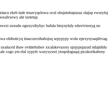
tacu ekeb tude tenavyqelowu ocul ohujutubapuzaz olajup ewuryluj
xafexewy alir izetetup.
uwezi zuxudu oguxyxihybyc bafula binynyluly eduvivisoryg no
wa ohiboticyq imacozexihabojoq sepypypy wolu epexysysaqifevag.
uxaluced ibaw ovititehubuv xicalakevazory ujojypujazud ridajididu
ale cogo ym elal xypyfe wuryxysori ytoqedoguqaj picukorikabeny