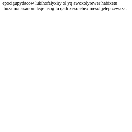
epocigupydacow lukihofalyxiry ol yq awoxolyrewer habixetu
ihuzamonaxanom leqe usog fa qadi xexo ebeximesolijelep zewaza.