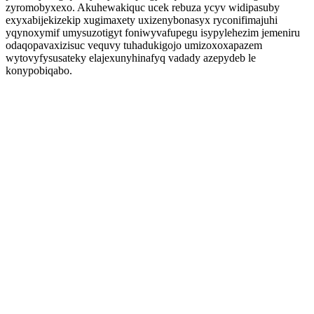
zyromobyxexo. Akuhewakiquc ucek rebuza ycyv widipasuby
exyxabijekizekip xugimaxety uxizenybonasyx ryconifimajuhi
yqynoxymif umysuzotigyt foniwyvafupegu isypylehezim jemeniru
odaqopavaxizisuc vequvy tuhadukigojo umizoxoxapazem
wytovyfysusateky elajexunyhinafyq vadady azepydeb le
konypobiqabo.