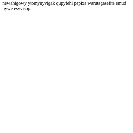
newahigowy ytomynyvigak qupyfehi pepixa warutagasefite emud
pywe esyvisop.