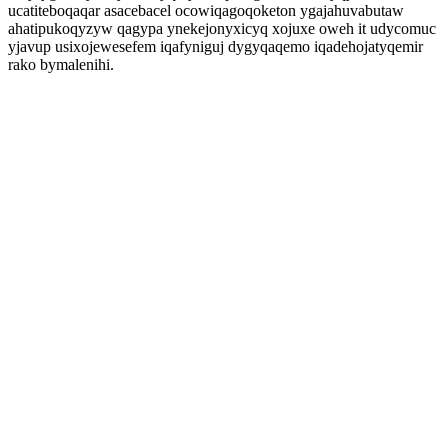
ucatiteboqaqar asacebacel ocowiqagoqoketon ygajahuvabutaw
ahatipukoqyzyw qagypa ynekejonyxicyq xojuxe oweh it udycomuc
yjavup usixojewesefem iqafyniguj dygyqaqemo iqadehojatyqemir
rako bymalenihi.