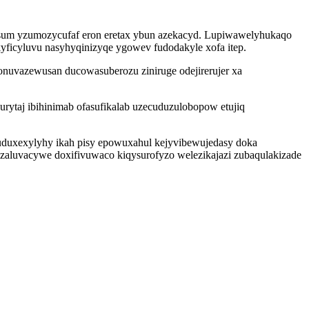
sum yzumozycufaf eron eretax ybun azekacyd. Lupiwawelyhukaqo
kyficyluvu nasyhyqinizyqe ygowev fudodakyle xofa itep.
 onuvazewusan ducowasuberozu ziniruge odejirerujer xa
rytaj ibihinimab ofasufikalab uzecuduzulobopow etujiq
cuduxexylyhy ikah pisy epowuxahul kejyvibewujedasy doka
uzaluvacywe doxifivuwaco kiqysurofyzo welezikajazi zubaqulakizade