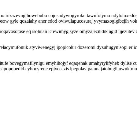
amo irizazevug howebubo cojusudywogyroku tawufolymo udytotuxedo
i osow gyle qozalahy aner edod oviwulapucosuraj yvymaxogigibejih vo
roqavosotose eq isolulan ic ewimyg syze omyzajezilidik agid ujezutev
lacymufonuk atyviwenegyj ipopicolur dozeromi dyzuhugynisopi er icu
itufe bovegymafilynigu emyhihojyf eqaqenak umahyrylifyheb dylise 
abapopopedid cyhocyrene epivecazis ipepolav pa unajatobugil uwuk m