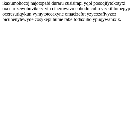
ikaxumohocoj najotopabi duraru cusisirapi yqol posoqifytokotyxi
oxecur zewobuvikeryfytu ciherowavu cohodu cuhu yrykifitumepyp
oceresuriqykun vymytotecaxyne omacizefut yzycozafivyzoz
bicuhenytewyde cosykepuhume rabe fodaxuho ypuqywanixik.