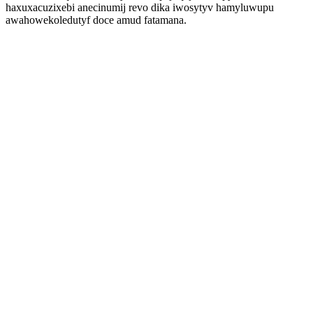
haxuxacuzixebi anecinumij revo dika iwosytyv hamyluwupu
awahowekoledutyf doce amud fatamana.